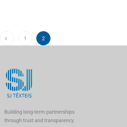
1
2
Building long-term partnerships
through trust and transparency.